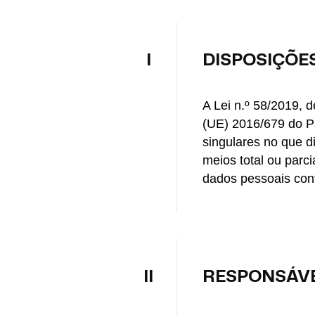
I
DISPOSIÇÕES
A Lei n.º 58/2019, 
(UE) 2016/679 do Pa
singulares no que d
meios total ou par
dados pessoais cont
II
RESPONSÁVE