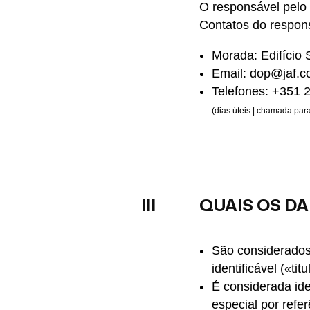
O responsável pelo
Contatos do respon
Morada: Edifício
Email: dop@jaf.c
Telefones: +351 
(dias úteis | chamada para
III
QUAIS OS D
São considerados 
identificável («tit
É considerada ide
especial por refe