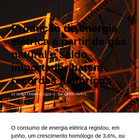
Produção de energia
elétrica a partir de gás
natural e saldo
importador batem
recordes históricos
20 DE SETEMBRO, 2022
|
EM
RENOVÁVEIS
O consumo de energia elétrica registou, em
junho, um crescimento homólogo de 3,6%, ou